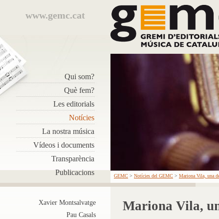
www.gemc.cat
Qui som?
Què fem?
Les editorials
Notícies
La nostra música
Vídeos i documents
Transparència
Publicacions
GEMC
>
Notícies del GEMC
>
Mariona Vila, una d
Mariona Vila, un
Xavier Montsalvatge
Pau Casals