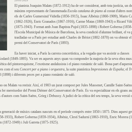
25/01/2025
El pianista Joaquim Malats (1872-1912) ha de ser considerat, amb tota justícia, un de
màxims representants de l'anomenada
Escola catalana de piano
al costat d'altres n
els de Carles Gumersind Vidiella (1856-1915), Isaac Albéniz (1860-1909), Mario C
(1862-1926), Enric Granados (1867-1916), Carme Matas (1869-1943) o Ricard Viñ
(1875-1943). Format amb Joan Baptista Pujol (1835-1898) i Robert Goberna (1858
l'Escola Municipal de Música de Barcelona, la seva condició d'alumne brillant, el va 
traslladar-se a París per estudiar amb Charles de Bériot (1802-1870) on va obtenir el
premi del Conservatori de París (1893).
En haver iniciat, a París la carrera concertística, a la vegada que va assistir a classes
dard (1849-1895). Va ser en aquests anys quan va compondre la majoria de la seva obra musi
tètica del pintoresquisme, l’exotisme andalusista i el piano romàntic de saló. Bona part d'aquest
res com el seu
Concert per a piano i orquestra
, la suite pianística
Impresiones de España
; el
Tr
l
(1898) i diferents peces per a piano romàntic de saló.
iano on Malats va reeixir. Així, el 1903 un jurat compost per Jules Massenet, Camille Saint-Saën
 fer mereixedor del Premi Diémer del Conservatori de París. Es va especialitzar en els grans au
d'autors com Saint-Saëns, Grieg i Debussy. A judici de la crítica del seu temps, la seva versió 
a generació de músics catalans nascuts en el període comprès entre 1850 i 1875. Dins aquest gr
58-1933), Robert Goberna (1859-1934), Albéniz, Clestí Sadurní (1863-1910), Enric Morera (
 (1872-1949) i Juli Garreta (1875-1925).