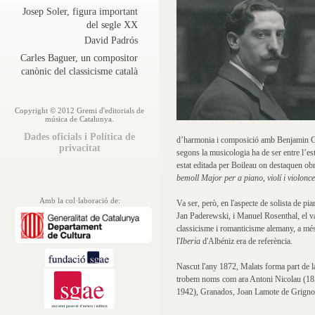
Josep Soler, figura important
del segle XX
David Padrós
Carles Baguer, un compositor
canònic del classicisme català
Copyright © 2012 Gremi d'editorials de
música de Catalunya.
Dades oficials i Política de
d’harmonia i composició amb Benjamin Go
privacitat
segons la musicologia ha de ser entre l’es
estat editada per Boileau on destaquen ob
bemoll Major per a piano, violí i violonce
Amb la col·laboració de:
Va ser, però, en l'aspecte de solista de p
Jan Paderewski, i Manuel Rosenthal, el va
classicisme i romanticisme alemany, a més 
l'
Iberia
d'Albéniz era de referència.
Nascut l'any 1872, Malats forma part de l
trobem noms com ara Antoni Nicolau (18
1942), Granados, Joan Lamote de Grignon