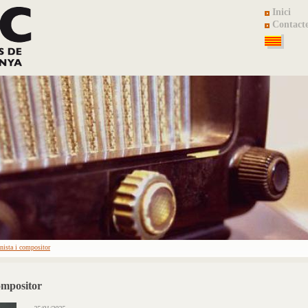
Inici
Contact
nista i compositor
ompositor