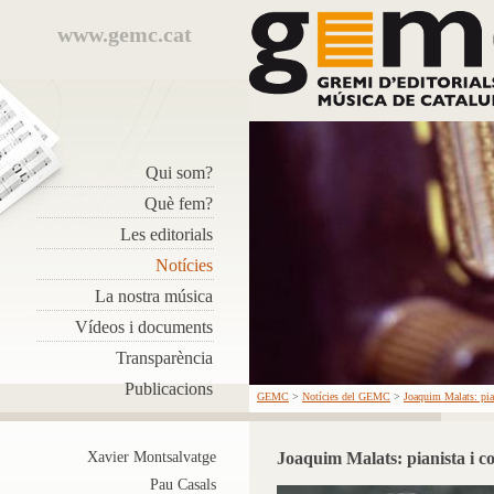
www.gemc.cat
Qui som?
Què fem?
Les editorials
Notícies
La nostra música
Vídeos i documents
Transparència
Publicacions
GEMC
>
Notícies del GEMC
>
Joaquim Malats: pia
Xavier Montsalvatge
Joaquim Malats: pianista i c
Pau Casals