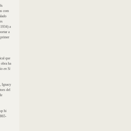
ls
oms com
alado
es
-1934) a
portar a
 primer
cal que
a obra ha
io en Si
s, Ignacy
tors del
de
up hi
1865-