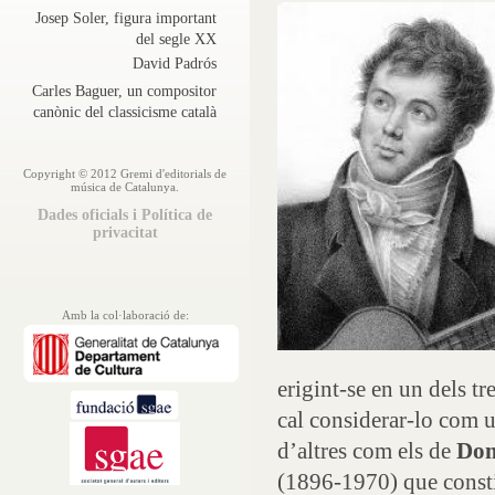
Josep Soler, figura important
del segle XX
David Padrós
Carles Baguer, un compositor
canònic del classicisme català
Copyright © 2012 Gremi d'editorials de
música de Catalunya.
Dades oficials i Política de
privacitat
Amb la col·laboració de:
erigint-se en un dels t
cal considerar-lo com u
d’altres com els de
Dom
(1896-1970) que constit