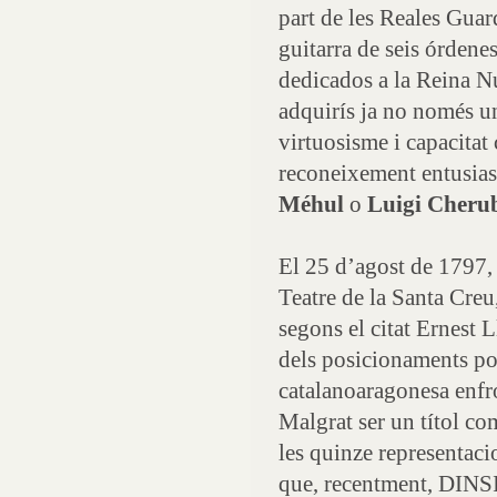
part de les Reales Guar
guitarra de seis órdene
dedicados a la Reina N
adquirís ja no només un
virtuosisme i capacitat 
reconeixement entusiast
Méhul
o
Luigi Cheru
El 25 d’agost de 1797, 
Teatre de la Santa Creu
segons el citat Ernest 
dels posicionaments polí
catalanoaragonesa enfro
Malgrat ser un títol com
les quinze representacio
que, recentment, DINSI