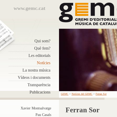
www.gemc.cat
Qui som?
Què fem?
Les editorials
Notícies
La nostra música
Vídeos i documents
Transparència
Publicacions
GEMC
>
Notícies del GEMC
>
Ferran Sor
Ferran Sor
Xavier Montsalvatge
Pau Casals