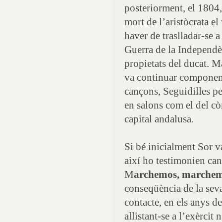
posteriorment, el 1804
mort de l’aristòcrata el
haver de traslladar-se 
Guerra de la Independè
propietats del ducat. M
va continuar component 
cançons, Seguidilles per
en salons com el del c
capital andalusa.
Si bé inicialment Sor v
així ho testimonien ca
M
archemos, marche
conseqüència de la seva 
contacte, en els anys d
allistant-se a l’exèrcit 